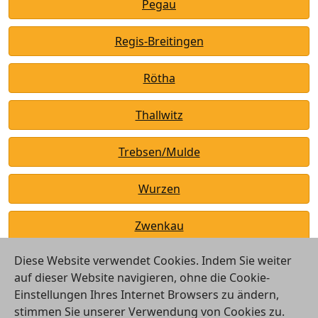
Pegau
Regis-Breitingen
Rötha
Thallwitz
Trebsen/Mulde
Wurzen
Zwenkau
Diese Website verwendet Cookies. Indem Sie weiter
auf dieser Website navigieren, ohne die Cookie-
Einstellungen Ihres Internet Browsers zu ändern,
stimmen Sie unserer Verwendung von Cookies zu.
© 2026 Vergleichsrechner24 GmbH