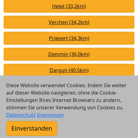
Helpt (33,2km)
Verchen (34,2km)
Priepert (34,3km)
Demmin (36,0km)
Dargun (40,5km)
Diese Website verwendet Cookies. Indem Sie weiter
auf dieser Website navigieren, ohne die Cookie-
Einstellungen Ihres Internet Browsers zu ändern,
stimmen Sie unserer Verwendung von Cookies zu.
© 2026 Vergleichsrechner24 GmbH
Datenschutz
Impressum
Kontakt
Einverstanden
AGB