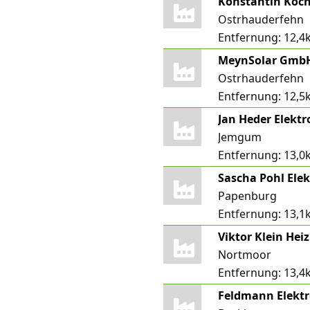
Ostrhauderfehn
Entfernung:
12,4
MeynSolar GmbH
Ostrhauderfehn
Entfernung:
12,5
Jan Heder Elektr
Jemgum
Entfernung:
13,0
Sascha Pohl Ele
Papenburg
Entfernung:
13,1
Viktor Klein Hei
Nortmoor
Entfernung:
13,4
Feldmann Elekt