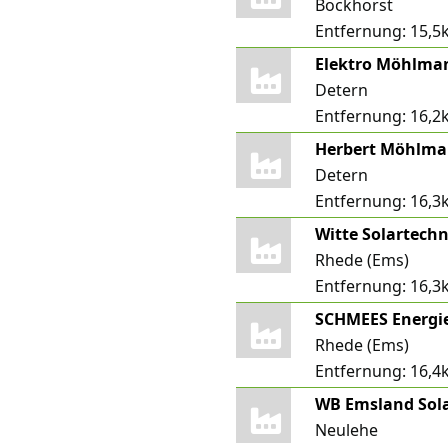
Bockhorst
Entfernung:
15,5
Elektro Möhlma
Detern
Entfernung:
16,2
Herbert Möhlman
Detern
Entfernung:
16,3
Witte Solartech
Rhede (Ems)
Entfernung:
16,3
SCHMEES Energi
Rhede (Ems)
Entfernung:
16,4
Neulehe