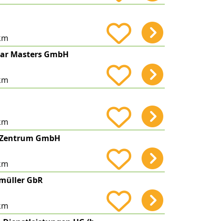
km
ar Masters GmbH
km
km
-Zentrum GmbH
km
müller GbR
km