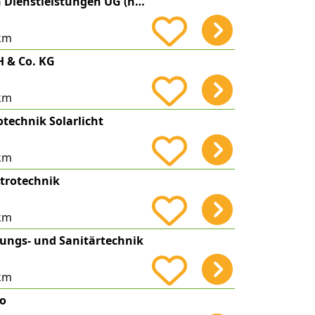
Konstantin Koch Dienstleistungen UG (haftungsbeschränkt)
km
 & Co. KG
km
otechnik Solarlicht
km
ktrotechnik
km
zungs- und Sanitärtechnik
km
ro