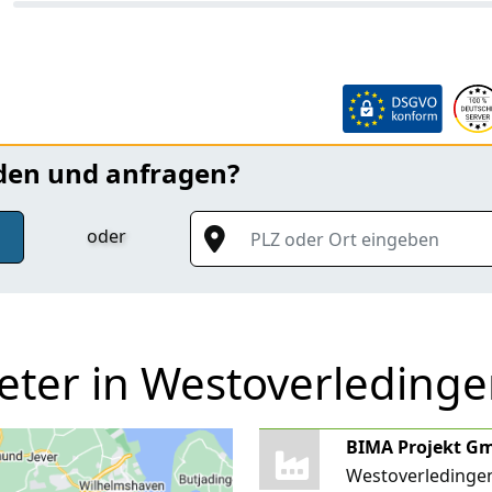
nden und anfragen?
PLZ oder Ort eingeben
oder
eter in Westoverleding
BIMA Projekt G
Westoverledingen