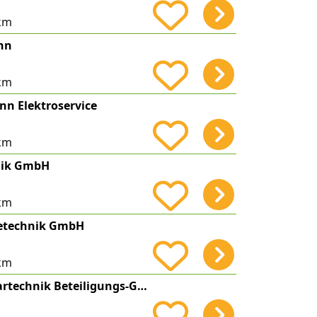
km
nn
km
n Elektroservice
km
nik GmbH
km
etechnik GmbH
km
WB Emsland Solartechnik Beteiligungs-GmbH