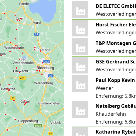
DE ELETEC Gmb
Westoverledingen
Horst Fischer El
Westoverledingen
T&P Montagen G
Westoverledinge
Westoverledinge
Weener
Entfernung:
5,8k
Natelberg Gebä
Rhauderfehn
Entfernung:
6,8k
Katharina Ryba