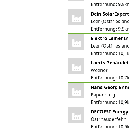
Entfernung:
9,5k
Dein SolarExper
Leer (Ostfrieslan
Entfernung:
9,5k
Elektro Leiner In
Leer (Ostfrieslan
Entfernung:
10,1
Loerts Gebäude
Weener
Entfernung:
10,7
Hans-Georg Enn
Papenburg
Entfernung:
10,9
DECOEST Energ
Ostrhauderfehn
Entfernung:
10,9