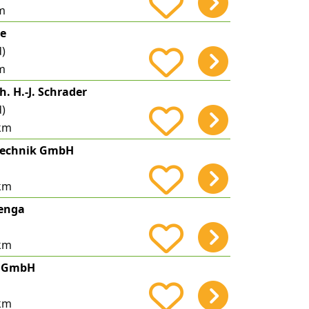
m
te
d)
m
h. H.-J. Schrader
d)
km
technik GmbH
km
enga
km
y GmbH
km