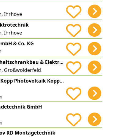
H
, Ihrhove
ektrotechnik
, Ihrhove
mbH & Co. KG
n
GSE Gerbrand Schaltschrankbau & Elektrotechnik
n, Großwolderfeld
Paul Kopp Kevin Kopp Photovoltaik Kopp GbR
m
udetechnik GmbH
m
lov RD Montagetechnik