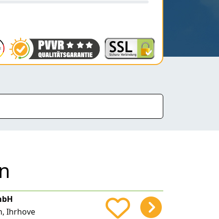
en
mbH
, Ihrhove