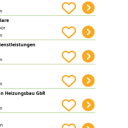
m
lare
oor
m
ienstleistungen
m
m
n Heizungsbau GbR
m
en