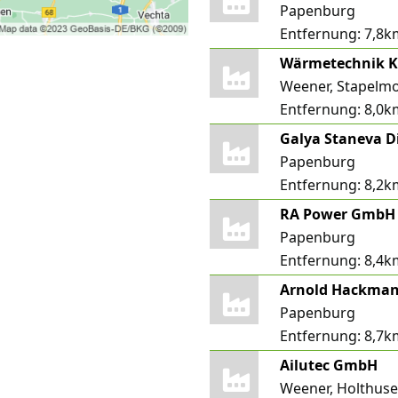
Papenburg
Entfernung:
7,8k
Wärmetechnik K
Weener, Stapelm
Entfernung:
8,0k
Galya Staneva D
Papenburg
Entfernung:
8,2k
RA Power GmbH
Papenburg
Entfernung:
8,4k
Arnold Hackman
Papenburg
Entfernung:
8,7k
Ailutec GmbH
Weener, Holthus