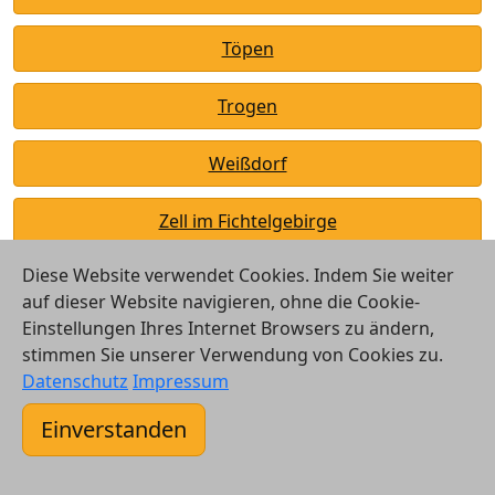
Töpen
Trogen
Weißdorf
Zell im Fichtelgebirge
Diese Website verwendet Cookies. Indem Sie weiter
auf dieser Website navigieren, ohne die Cookie-
Einstellungen Ihres Internet Browsers zu ändern,
stimmen Sie unserer Verwendung von Cookies zu.
© 2026 Vergleichsrechner24 GmbH
Datenschutz
Impressum
Kontakt
Einverstanden
AGB
Datenschutz