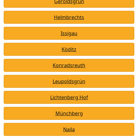
Geroldsgrün
Helmbrechts
Issigau
Köditz
Konradsreuth
Leupoldsgrün
Lichtenberg Hof
Münchberg
Naila