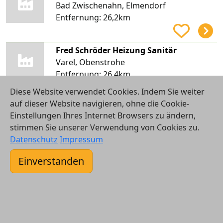
Bad Zwischenahn, Elmendorf
Entfernung:
26,2km
Fred Schröder Heizung Sanitär
Varel, Obenstrohe
Entfernung:
26,4km
Diese Website verwendet Cookies. Indem Sie weiter
auf dieser Website navigieren, ohne die Cookie-
Fox Solution UG (haftungsbeschränkt)
Einstellungen Ihres Internet Browsers zu ändern,
Varel, Obenstrohe
stimmen Sie unserer Verwendung von Cookies zu.
Entfernung:
26,6km
Datenschutz
Impressum
Einverstanden
Heizung Sanitär Schröder GmbH & Co. KG
Delmenhorst
Entfernung:
26,7km
Schröder Heizung Sanitär OHG