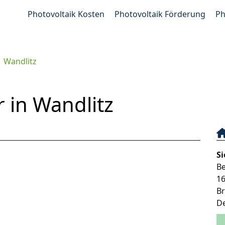
Photovoltaik Kosten
Photovoltaik Förderung
Ph
Wandlitz
r in Wandlitz
Si
B
1
B
D