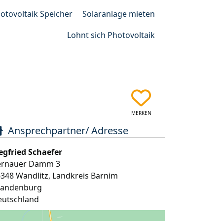
otovoltaik Speicher
Solaranlage mieten
Lohnt sich Photovoltaik
MERKEN
Ansprechpartner/ Adresse
egfried Schaefer
ernauer Damm 3
6348
Wandlitz
,
Landkreis Barnim
randenburg
eutschland