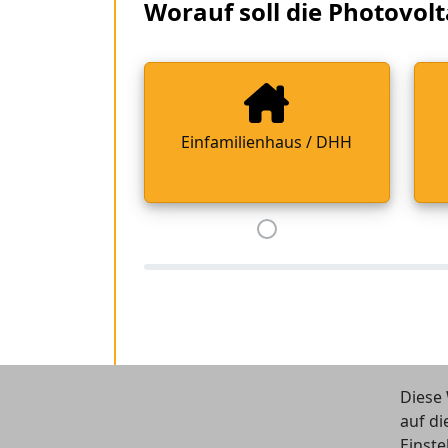
Worauf soll die Photovolt
Einfamilienhaus / DHH
Diese 
auf di
Einste