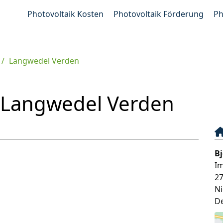
Photovoltaik Kosten
Photovoltaik Förderung
Ph
Langwedel Verden
n Langwedel Verden
Bj
Im
2
N
D