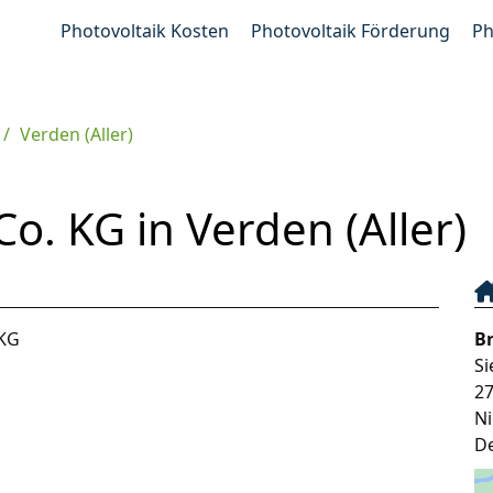
Photovoltaik Kosten
Photovoltaik Förderung
Ph
Verden (Aller)
. KG in Verden (Aller)
 KG
B
S
2
N
D