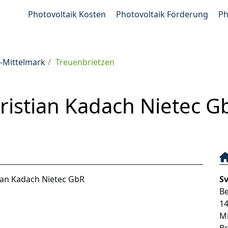
Photovoltaik Kosten
Photovoltaik Förderung
Ph
-Mittelmark
Treuenbrietzen
istian Kadach Nietec G
ian Kadach Nietec GbR
S
Be
1
M