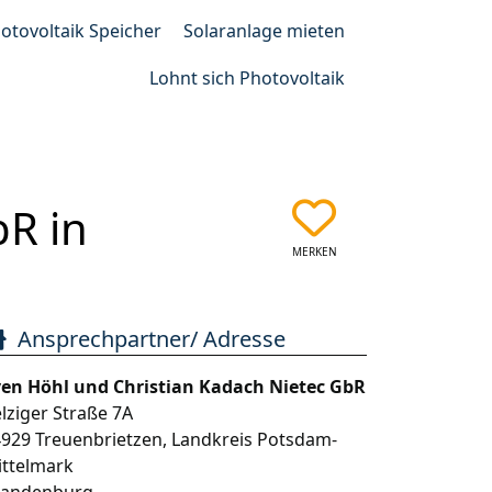
otovoltaik Speicher
Solaranlage mieten
Lohnt sich Photovoltaik
bR in
MERKEN
Ansprechpartner/ Adresse
ven Höhl und Christian Kadach Nietec GbR
lziger Straße 7A
4929
Treuenbrietzen
,
Landkreis Potsdam-
ittelmark