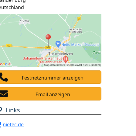
randenburg
eutschland
Festnetznummer anzeigen
Email anzeigen
Links
nietec.de