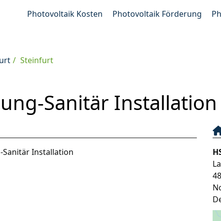
Photovoltaik Kosten
Photovoltaik Förderung
Ph
urt
Steinfurt
ung-Sanitär Installation
Sanitär Installation
HS
L
4
N
D