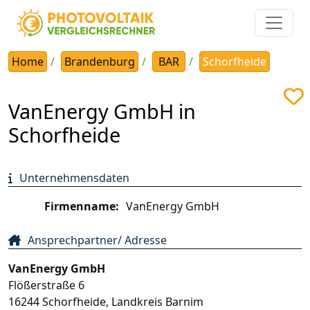
Home
Brandenburg
BAR
Schorfheide
VanEnergy GmbH in
Schorfheide
Unternehmensdaten
Firmenname:
VanEnergy GmbH
Ansprechpartner/ Adresse
VanEnergy GmbH
Flößerstraße 6
16244
Schorfheide
,
Landkreis Barnim