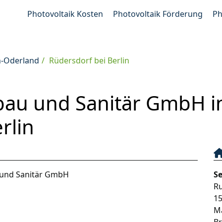
Photovoltaik Kosten
Photovoltaik Förderung
Ph
h-Oderland
Rüdersdorf bei Berlin
sbau und Sanitär GmbH i
rlin
 und Sanitär GmbH
S
Ru
1
M