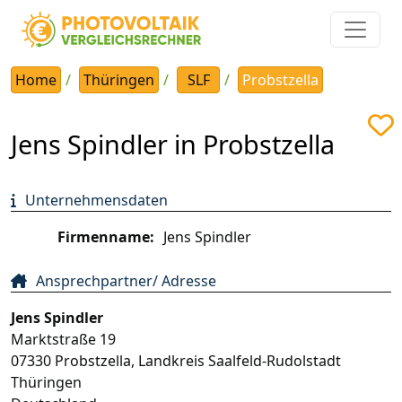
Home
Thüringen
SLF
Probstzella
Jens Spindler in Probstzella
Unternehmensdaten
Firmenname:
Jens Spindler
Ansprechpartner/ Adresse
Jens Spindler
Marktstraße 19
07330
Probstzella
,
Landkreis Saalfeld-Rudolstadt
Thüringen