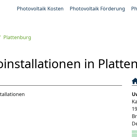
Photovoltaik Kosten
Photovoltaik Förderung
Ph
Plattenburg
oinstallationen in Platt
tallationen
Uw
Ka
1
B
D