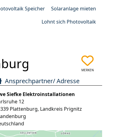
otovoltaik Speicher
Solaranlage mieten
Lohnt sich Photovoltaik
enburg
MERKEN
Ansprechpartner/ Adresse
e Siefke Elektroinstallationen
rlsruhe 12
9339
Plattenburg
,
Landkreis Prignitz
randenburg
eutschland