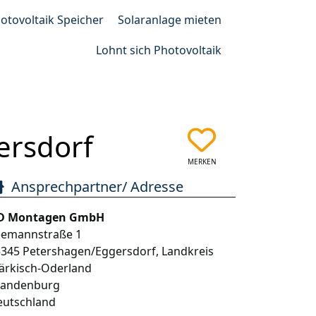
otovoltaik Speicher
Solaranlage mieten
Lohnt sich Photovoltaik
ersdorf
MERKEN
Ansprechpartner/ Adresse
D Montagen GmbH
eemannstraße 1
5345
Petershagen/Eggersdorf
,
Landkreis
ärkisch-Oderland
randenburg
eutschland