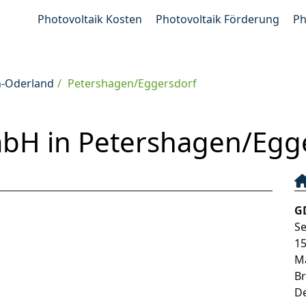
Photovoltaik Kosten
Photovoltaik Förderung
Ph
h-Oderland
Petershagen/Eggersdorf
H in Petershagen/Egg
G
S
1
M
B
D