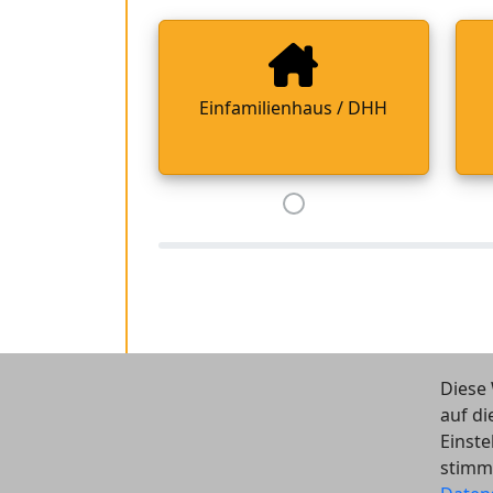
Einfamilienhaus / DHH
Diese 
auf di
Einste
stimm