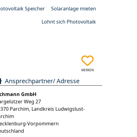
otovoltaik Speicher
Solaranlage mieten
Lohnt sich Photovoltaik
MERKEN
Ansprechpartner/ Adresse
ochmann GmbH
argelützer Weg 27
9370
Parchim
,
Landkreis Ludwigslust-
archim
ecklenburg-Vorpommern
eutschland