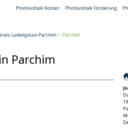
Photovoltaik Kosten
Photovoltaik Förderung
Ph
kreis Ludwigslust-Parchim
Parchim
n Parchim
J
D
1
P
M
D