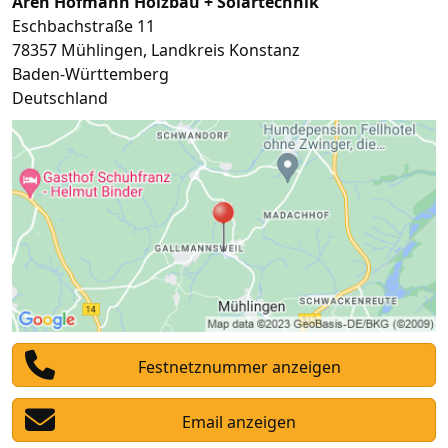
Aren Hofmann Holzbau + Solartechnik
Eschbachstraße 11
78357
Mühlingen
,
Landkreis Konstanz
Baden-Württemberg
Deutschland
Festnetznummer anzeigen
Email anzeigen