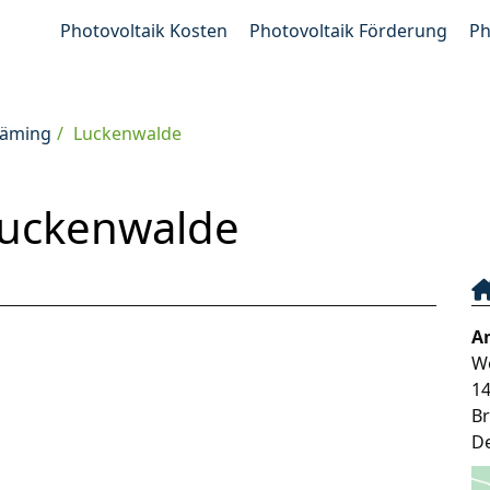
Photovoltaik Kosten
Photovoltaik Förderung
Ph
läming
Luckenwalde
Luckenwalde
A
W
1
B
D