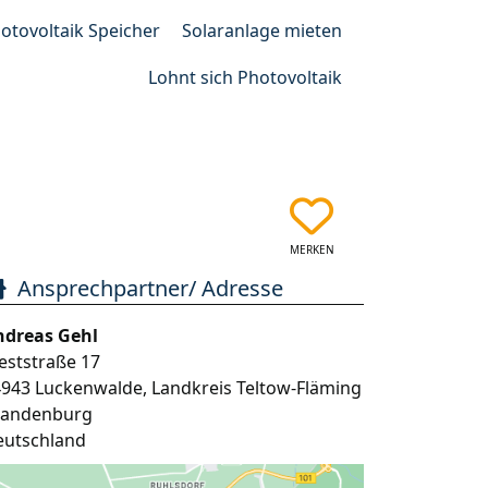
otovoltaik Speicher
Solaranlage mieten
Lohnt sich Photovoltaik
MERKEN
Ansprechpartner/ Adresse
ndreas Gehl
eststraße 17
4943
Luckenwalde
,
Landkreis Teltow-Fläming
randenburg
eutschland