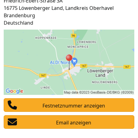
Friedrich-Ebert-Straße 3A
16775
Löwenberger Land
,
Landkreis Oberhavel
Brandenburg
Deutschland
Festnetznummer anzeigen
Email anzeigen