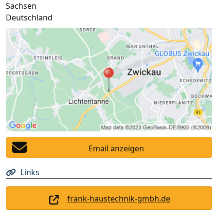
Sachsen
Deutschland
Email anzeigen
Links
frank-haustechnik-gmbh.de