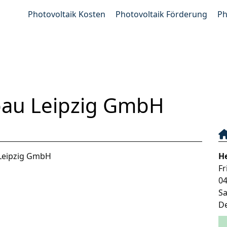
Photovoltaik Kosten
Photovoltaik Förderung
Ph
bau Leipzig GmbH
 Leipzig GmbH
H
Fr
0
S
D