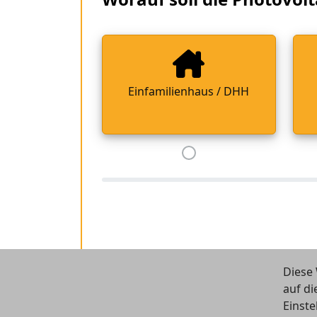
Einfamilienhaus / DHH
Diese 
auf di
Einste