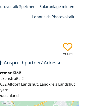
otovoltaik Speicher
Solaranlage mieten
Lohnt sich Photovoltaik
MERKEN
Ansprechpartner/ Adresse
ietmar Klöß
ickenstraße 2
4032
Altdorf Landshut
,
Landkreis Landshut
ayern
eutschland