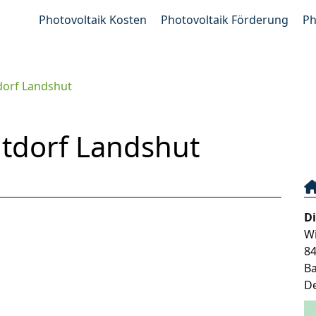
Photovoltaik Kosten
Photovoltaik Förderung
Ph
dorf Landshut
ltdorf Landshut
D
W
8
B
D