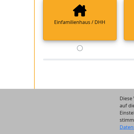
Einfamilienhaus / DHH
Diese 
auf di
Einste
stimm
Daten
© 2026 Vergleichsrechner24 Gm