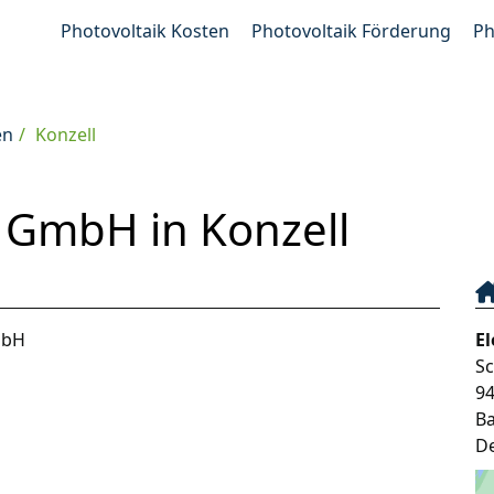
Photovoltaik Kosten
Photovoltaik Förderung
Ph
en
Konzell
r GmbH in Konzell
mbH
E
Sc
9
B
D