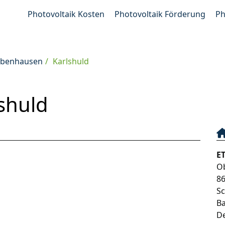
Photovoltaik Kosten
Photovoltaik Förderung
Ph
obenhausen
Karlshuld
shuld
E
Ob
8
S
B
D