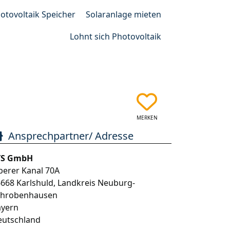
otovoltaik Speicher
Solaranlage mieten
Lohnt sich Photovoltaik
MERKEN
Ansprechpartner/ Adresse
TS GmbH
erer Kanal 70A
6668
Karlshuld
,
Landkreis Neuburg-
chrobenhausen
ayern
eutschland