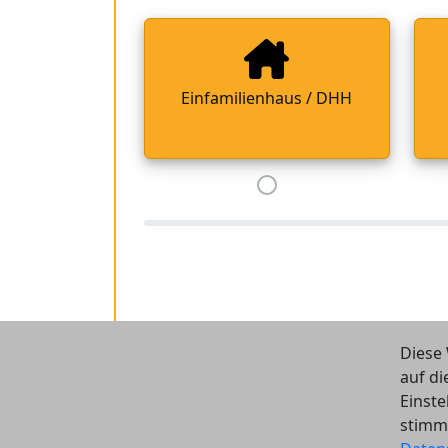
Einfamilienhaus / DHH
Diese 
auf di
Einste
stimm