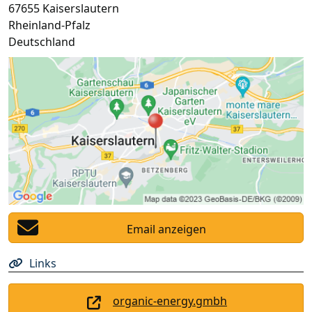
67655
Kaiserslautern
Rheinland-Pfalz
Deutschland
Email anzeigen
Links
organic-energy.gmbh