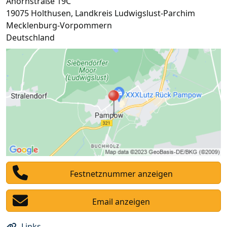
Ahornstraße 19C
19075
Holthusen
,
Landkreis Ludwigslust-Parchim
Mecklenburg-Vorpommern
Deutschland
Festnetznummer anzeigen
Email anzeigen
Links