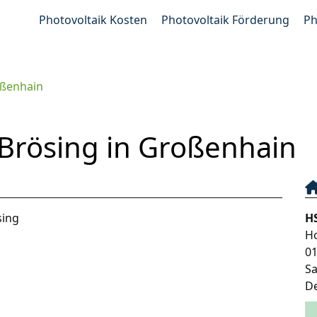
Photovoltaik Kosten
Photovoltaik Förderung
Ph
ßenhain
 Brösing in Großenhain
sing
H
H
0
S
D