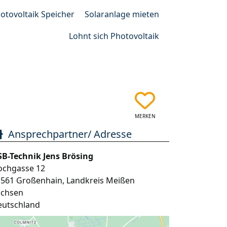
otovoltaik Speicher
Solaranlage mieten
Lohnt sich Photovoltaik
MERKEN
Ansprechpartner/ Adresse
SB-Technik Jens Brösing
ochgasse 12
1561
Großenhain
,
Landkreis Meißen
achsen
eutschland