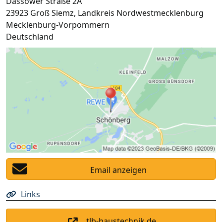
Dassower Straße 2A
23923
Groß Siemz
,
Landkreis Nordwestmecklenburg
Mecklenburg-Vorpommern
Deutschland
Email anzeigen
Links
tlb-haustechnik.de