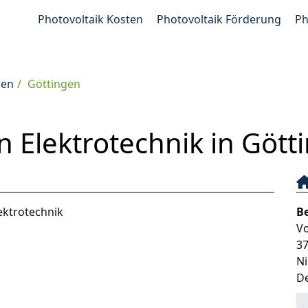
Photovoltaik Kosten
Photovoltaik Förderung
Ph
gen
Göttingen
 Elektrotechnik in Gött
ektrotechnik
B
Vo
3
N
D