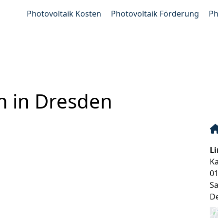
Photovoltaik Kosten
Photovoltaik Förderung
Ph
n in Dresden
L
Ka
0
S
D