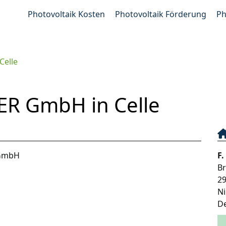
Photovoltaik Kosten
Photovoltaik Förderung
Ph
Celle
ER GmbH in Celle
 GmbH
F
Br
2
N
D