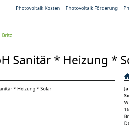
Photovoltaik Kosten
Photovoltaik Förderung
Ph
Britz
 Sanitär * Heizung * Sol
nitär * Heizung * Solar
J
So
Wi
1
B
D