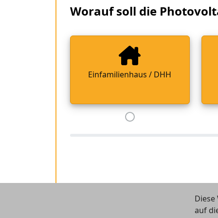
Worauf soll die Photovolt
Einfamilienhaus / DHH
Diese 
auf di