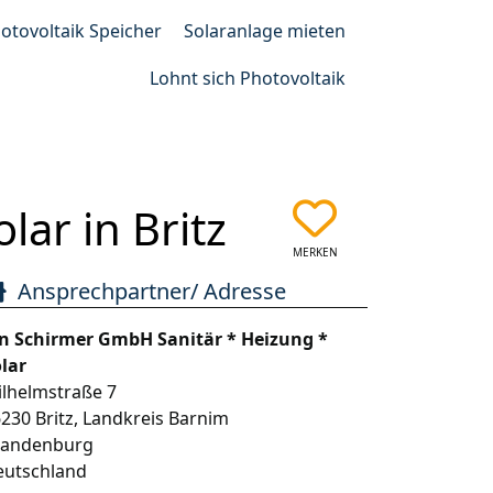
otovoltaik Speicher
Solaranlage mieten
Lohnt sich Photovoltaik
ar in Britz
MERKEN
Ansprechpartner/ Adresse
an Schirmer GmbH Sanitär * Heizung *
lar
lhelmstraße 7
6230
Britz
,
Landkreis Barnim
randenburg
eutschland