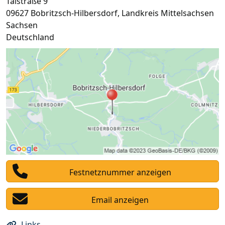
Talstraße 9
09627
Bobritzsch-Hilbersdorf
,
Landkreis Mittelsachsen
Sachsen
Deutschland
Festnetznummer anzeigen
Email anzeigen
Links