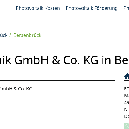
Photovoltaik Kosten
Photovoltaik Förderung
Ph
rück
Bersenbrück
nik GmbH & Co. KG in B
 GmbH & Co. KG
E
M
4
N
D