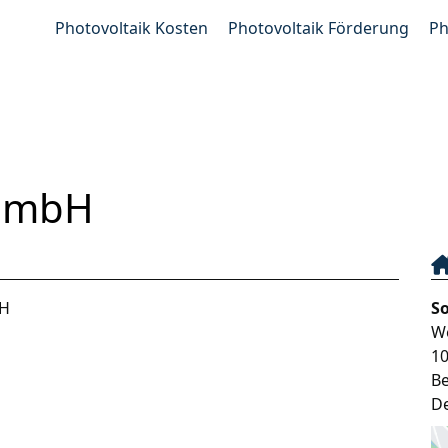
Photovoltaik Kosten
Photovoltaik Förderung
Ph
 GmbH
bH
S
W
1
Be
D