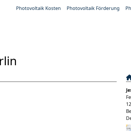
Photovoltaik Kosten
Photovoltaik Förderung
Ph
lin
J
F
1
Be
D