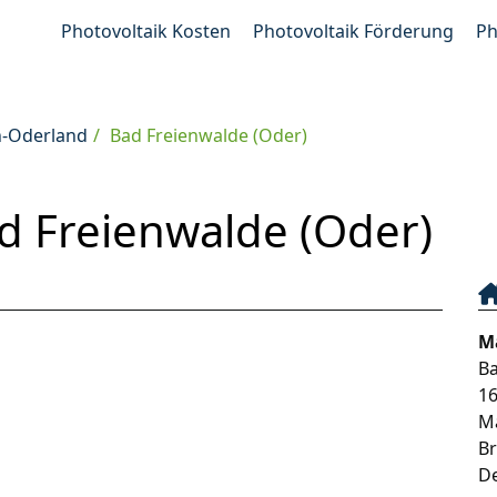
Photovoltaik Kosten
Photovoltaik Förderung
Ph
h-Oderland
Bad Freienwalde (Oder)
d Freienwalde (Oder)
M
B
1
M
B
D