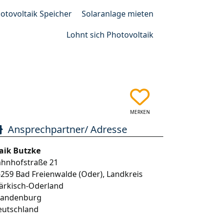
otovoltaik Speicher
Solaranlage mieten
Lohnt sich Photovoltaik
MERKEN
Ansprechpartner/ Adresse
aik Butzke
ahnhofstraße 21
6259
Bad Freienwalde (Oder)
,
Landkreis
ärkisch-Oderland
randenburg
eutschland