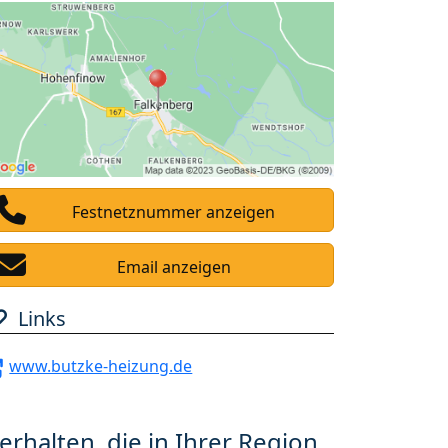
Festnetznummer anzeigen
Email anzeigen
Links
www.butzke-heizung.de
erhalten, die in Ihrer Region